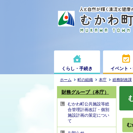
くらし・手続き
イベント・
ホーム
町の組織
本庁
総務財政課
財務グループ（本庁）
むかわ町公共施設等総
合管理計画改訂・個別
施設計画の策定につい
て
む
お知らせ