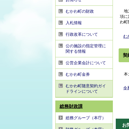
地方
むかわ町の財政
項に
わ町
入札情報
行政改革について
む
公の施設の指定管理に
関する情報
契
公営企業会計について
本ガ
むかわ町金券
むかわ町随意契約ガイ
令
ドラインについて
総務財政課
総務グループ（本庁）
お