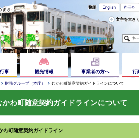
翻訳
English
한국어
文字を大き
行事
観光情報
事業者の方へ
行
財務グループ（本庁）
むかわ町随意契約ガイドラインについて
むかわ町随意契約ガイドラインについて
かわ町随意契約ガイドライン