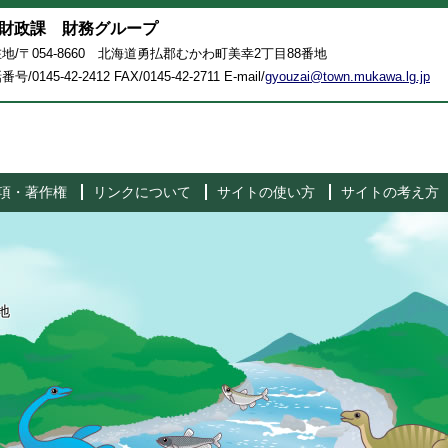
財政課 財務グループ
地/〒054-8660 北海道勇払郡むかわ町美幸2丁目88番地
号/0145-42-2412 FAX/0145-42-2711 E-mail/
gyouzai@town.mukawa.lg.jp
項・著作権
リンクについて
サイトの使い方
サイトの考え方
地