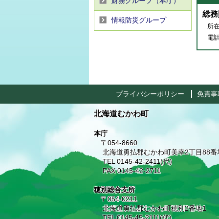
財務グループ（本庁）
総務
情報防災グループ
所在
電話番
プライバシーポリシー
免責事
北海道むかわ町
本庁
〒054-8660
北海道勇払郡むかわ町美幸2丁目88番
TEL 0145-42-2411(代)
FAX 0145-42-2711
穂別総合支所
〒054-0211
北海道勇払郡むかわ町穂別2番地1
TEL 0145-45-2111(代)