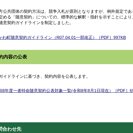
公共団体の契約方法は、競争入札が原則となりますが、例外規定である、
定める「随意契約」についての、標準的な解釈・指針を示すことにより
随意契約ガイドラインを制定しました。
かわ町随意契約ガイドライン（R07.04.01一部改正）［PDF］997KB
約内容の公表
イドラインに基づき、契約内容を公表します。
和8年度一者特命随意契約公表対象一覧(令和8年8月1日現在）［PDF］65
問合わせ先