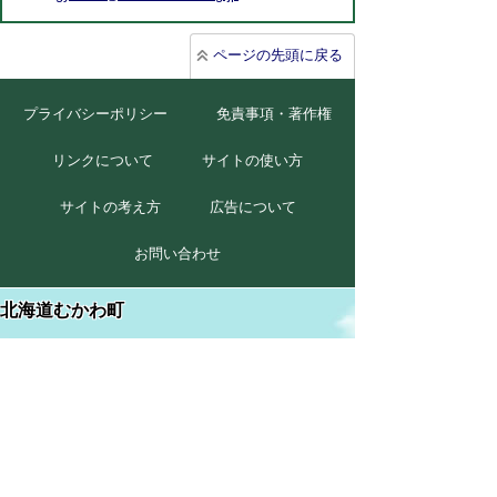
ページの先頭に戻る
プライバシーポリシー
免責事項・著作権
リンクについて
サイトの使い方
サイトの考え方
広告について
お問い合わせ
北海道むかわ町
本庁
〒054-8660
北海道勇払郡むかわ町美幸2丁目88番地
TEL 0145-42-2411(代)
FAX 0145-42-2711