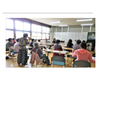
活動風景（交流室Ａ）
お問合わせ先
生涯学習グループ
所在地/〒054-8660むかわ町美幸2丁目88番地
電話番号/0145-42-2487 FAX/0145-42-4994 E-
mail/
skyouiku@town.mukawa.lg.jp