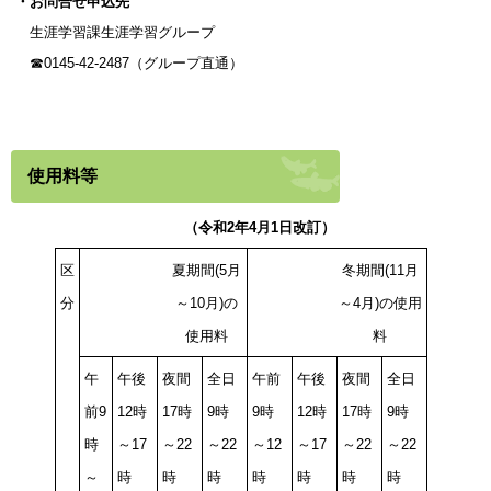
・お問合せ申込先
生涯学習課生涯学習グループ
☎0145-42-2487（グループ直通）
使用料等
（令和2年4月1日改訂）
区
夏期間(5月
冬期間(11月
分
～10月)の
～4月)の使用
使用料
料
午
午後
夜間
全日
午前
午後
夜間
全日
前9
12時
17時
9時
9時
12時
17時
9時
時
～17
～22
～22
～12
～17
～22
～22
～
時
時
時
時
時
時
時