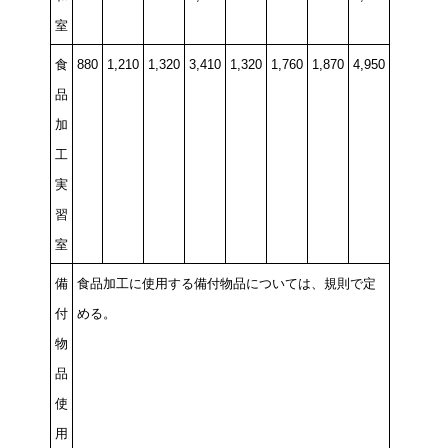
室
食
880
1,210
1,320
3,410
1,320
1,760
1,870
4,950
品
加
工
実
習
室
備
食品加工に使用する備付物品については、規則で定
付
める。
物
品
使
用