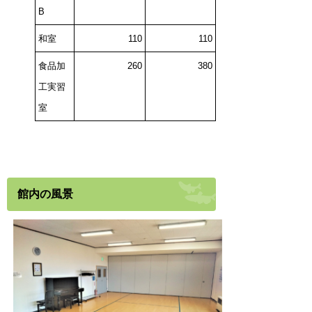
B
和室
110
110
食品加
260
380
工実習
室
館内の風景