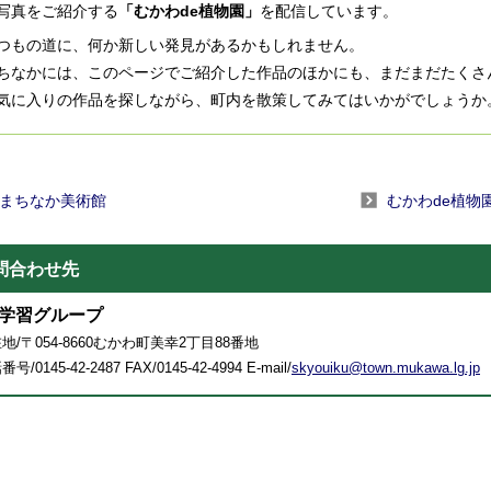
写真をご紹介する
「むかわde植物園」
を配信しています。
もの道に、何か新しい発見があるかもしれません。
なかには、このページでご紹介した作品のほかにも、まだまだたくさ
に入りの作品を探しながら、町内を散策してみてはいかがでしょうか
まちなか美術館
むかわde植物
問合わせ先
学習グループ
地/〒054-8660むかわ町美幸2丁目88番地
号/0145-42-2487 FAX/0145-42-4994 E-mail/
skyouiku@town.mukawa.lg.jp