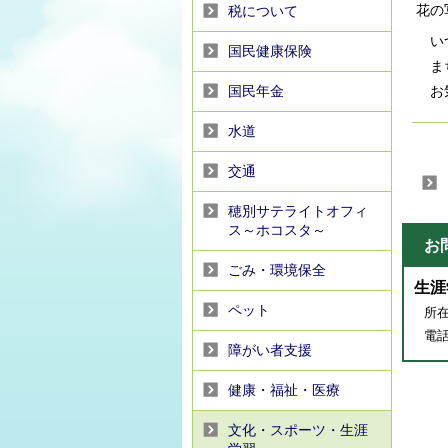
花の
税について
いつ
国民健康保険
まち
国民年金
お気
水道
交通
穂別サテライトオフィ
ス～ホコスタ～
お
ごみ・環境保全
生涯
ペット
所在
電話番
障がい者支援
健康・福祉・医療
文化・スポーツ・生涯