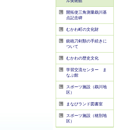
ル美術館
開拓使三角測量鵡川基
点記念碑
むかわ町の文化財
銃砲刀剣類の手続きに
ついて
むかわの歴史文化
学習交流センター ま
なぶ館
スポーツ施設（鵡川地
区）
まなびランド図書室
スポーツ施設（穂別地
区）