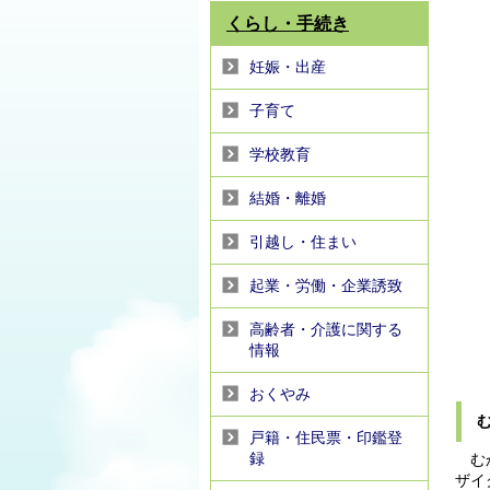
くらし・手続き
妊娠・出産
子育て
学校教育
結婚・離婚
引越し・住まい
起業・労働・企業誘致
高齢者・介護に関する
情報
おくやみ
む
戸籍・住民票・印鑑登
録
むか
ザイ