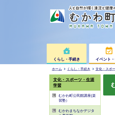
くらし・手続き
イベント・
ホーム
くらし・手続き
文化・スポ
文化・スポーツ・生涯
学習
むかわ町公民館講座(楽
習塾）
むかわまちなかデジタ