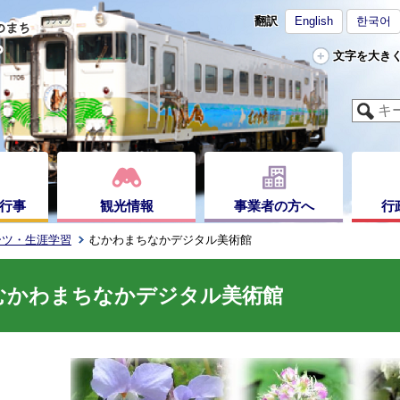
翻訳
English
한국어
文字を大き
行事
観光情報
事業者の方へ
行
ーツ・生涯学習
むかわまちなかデジタル美術館
むかわまちなかデジタル美術館