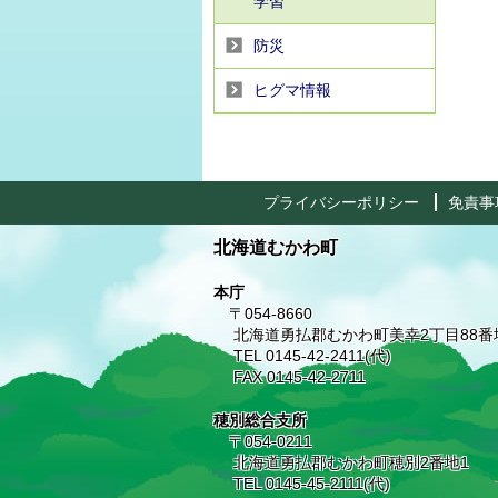
学習
防災
ヒグマ情報
プライバシーポリシー
免責事
北海道むかわ町
本庁
〒054-8660
北海道勇払郡むかわ町美幸2丁目88番
TEL 0145-42-2411(代)
FAX 0145-42-2711
穂別総合支所
〒054-0211
北海道勇払郡むかわ町穂別2番地1
TEL 0145-45-2111(代)