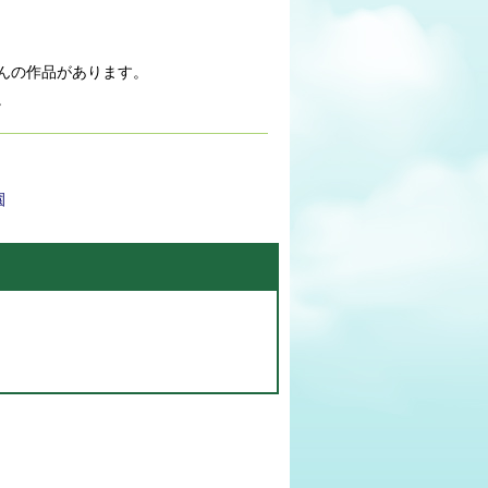
んの作品があります。
。
園