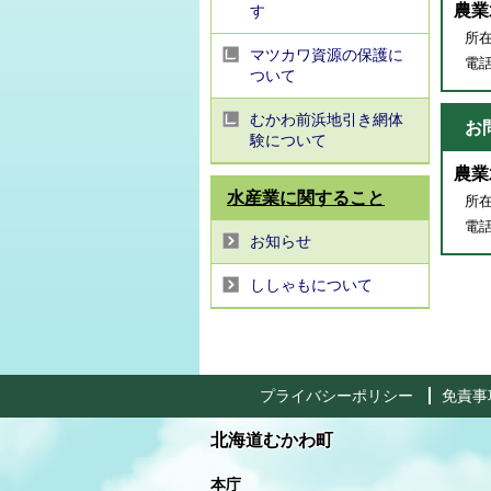
農業
す
所在
マツカワ資源の保護に
電話番
ついて
むかわ前浜地引き網体
お
験について
農業
水産業に関すること
所在
電話番
お知らせ
ししゃもについて
プライバシーポリシー
免責事
北海道むかわ町
本庁