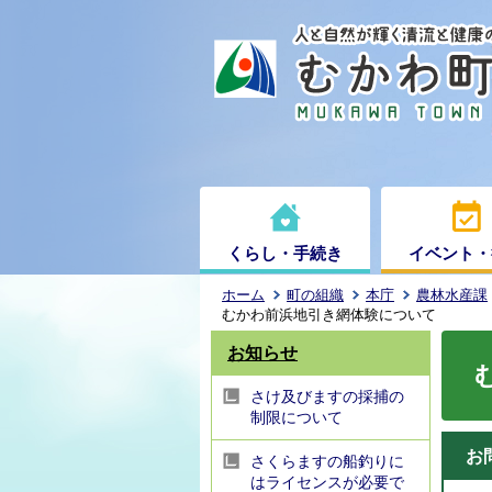
くらし・手続き
イベント・
ホーム
町の組織
本庁
農林水産課
むかわ前浜地引き網体験について
お知らせ
さけ及びますの採捕の
制限について
お
さくらますの船釣りに
はライセンスが必要で