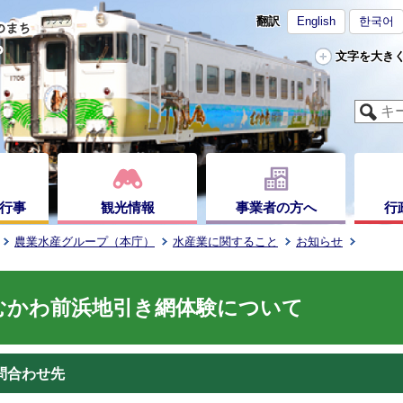
翻訳
English
한국어
文字を大き
行事
観光情報
事業者の方へ
行
農業水産グループ（本庁）
水産業に関すること
お知らせ
むかわ前浜地引き網体験について
問合わせ先