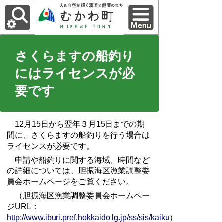
さくらますの船釣り
にはライセンスが必
要です
12月15日から翌年３月15日までの期
間に、さくらますの船釣りを行う場合は
ライセンスが必要です。
申請や船釣りに関する海域、時間など
の詳細については、胆振海区漁業調整委
員会ホームページをご覧ください。
（胆振海区漁業調整委員会ホームペー
ジURL：
http://www.iburi.pref.hokkaido.lg.jp/ss/sis/kaiku
）