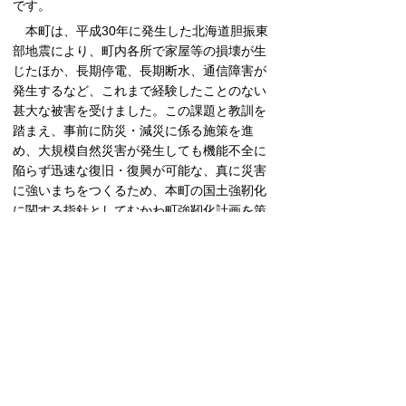
です。
本町は、平成30年に発生した北海道胆振東
部地震により、町内各所で家屋等の損壊が生
じたほか、長期停電、長期断水、通信障害が
発生するなど、これまで経験したことのない
甚大な被害を受けました。この課題と教訓を
踏まえ、事前に防災・減災に係る施策を進
め、大規模自然災害が発生しても機能不全に
陥らず迅速な復旧・復興が可能な、真に災害
に強いまちをつくるため、本町の国土強靭化
に関する指針としてむかわ町強靭化計画を策
定しました。
【位置づけと計画期間】
本計画は、国の
「国土強靭化基本計画」
や「北海道強靭化計画」との整合性を図りつ
つ、本町の「第2次むかわ町まちづくり計画」
や「むかわ町地域防災計画」を計画的に推進
する上での指針となるものです。