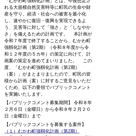
「むかわ町強靱化計画」とは、今後想定さ
れる大規模自然災害時等に町民の生命や財
産を守り、経済・社会への被害を最小化
し、速やかに復旧・復興を実現できるよ
う、災害等に対して「強さ」と「しなやか
さ」を備えるための計画です。 本計画が
令和７年度で終了することから、むかわ町
強靱化計画（第2期）（令和８年度から令
和１２年度の５カ年）の策定に向けて、計
画案の策定を進めてまいりました。 この
度、「むかわ町強靱化計画（第2期）
（案）」がまとまりましたので、町民の皆
様から計画（案）に対するご意見をいただ
くため、以下の要領でパブリックコメント
を実施いたします。
【パブリックコメント募集期間】 令和８年
２月６日（金曜日）から令和８年２月２０
日（金曜日）まで
【バブリックコメントを募集する案件】
（１）むかわ町強靱化計画（第2期）