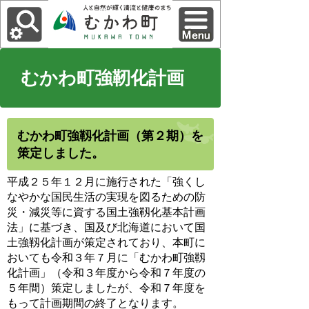
むかわ町強靭化計画
むかわ町強靱化計画（第２期）を
策定しました。
平成２５年１２月に施行された「強くし
なやかな国民生活の実現を図るための防
災・減災等に資する国土強靱化基本計画
法」に基づき、国及び北海道において国
土強靱化計画が策定されており、本町に
おいても令和３年７月に
「むかわ町強
靱
化計画」（令和３年度から令和７年度の
５年間）策定し
ましたが、
令和
７年度を
もって計画期間の終了となります。