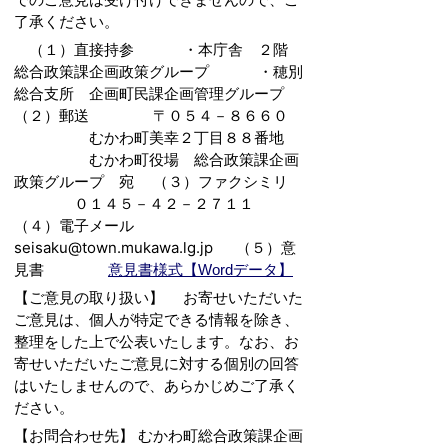
了承ください。
（１）直接持参 ・本庁舎 ２階
総合政策課企画政策グループ ・穂別
総合支所 企画町民課企画管理グループ
（２）郵送 〒０５４－８６６０
むかわ町美幸２丁目８８番地
むかわ町役場 総合政策課企画
政策グループ 宛 （３）ファクシミリ
０１４５－４２－２７１１
（４）電子メール
seisaku@town.mukawa.lg.jp （５）意
見書
意見書様式【Wordデータ】
【ご意見の取り扱い】 お寄せいただいた
ご意見は、個人が特定できる情報を除き、
整理をした上で公表いたします。なお、お
寄せいただいたご意見に対する個別の回答
はいたしませんので、あらかじめご了承く
ださい。
【お問合わせ先】 むかわ町総合政策課企画