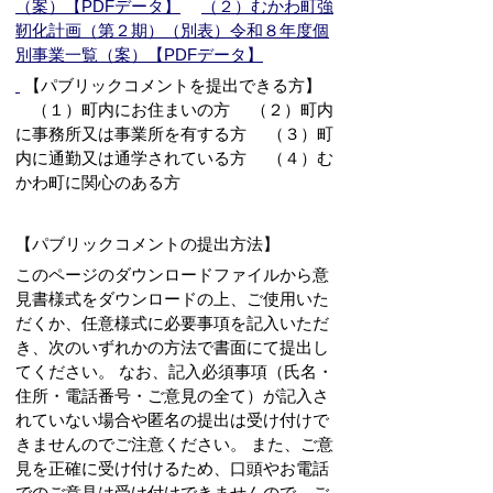
（案）【PDFデータ】
（２）むかわ町強
靭化計画（第２期）（別表）令和８年度個
別事業一覧（案）【PDFデータ】
【パブリックコメントを提出できる方】
（１）町内にお住まいの方 （２）町内
に事務所又は事業所を有する方 （３）町
内に通勤又は通学されている方 （４）む
かわ町に関心のある方
【パブリックコメントの提出方法】
このページのダウンロードファイルから意
見書様式をダウンロードの上、ご使用いた
だくか、任意様式に必要事項を記入いただ
き、次のいずれかの方法で書面にて提出し
てください。 なお、記入必須事項（氏名・
住所・電話番号・ご意見の全て）が記入さ
れていない場合や匿名の提出は受け付けで
きませんのでご注意ください。 また、ご意
見を正確に受け付けるため、口頭やお電話
でのご意見は受け付けできませんので、ご