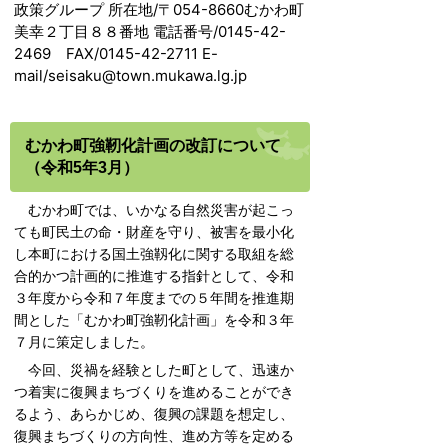
政策グループ 所在地/〒054-8660むかわ町
美幸２丁目８８番地 電話番号/0145-42-
2469 FAX/0145-42-2711 E-
mail/seisaku@town.mukawa.lg.jp
むかわ町強靭化計画の改訂について
（令和5年3月）
むかわ町では、いかなる自然災害が起こっ
ても町民土の命・財産を守り、被害を最小化
し本町における国土強靱化に関する取組を総
合的かつ計画的に推進する指針として、令和
３年度から令和７年度までの５年間を推進期
間とした「むかわ町強靭化計画」を令和３年
７月に策定しました。
今回、災禍を経験とした町として、迅速か
つ着実に復興まちづくりを進めることができ
るよう、あらかじめ、復興の課題を想定し、
復興まちづくりの方向性、進め方等を定める