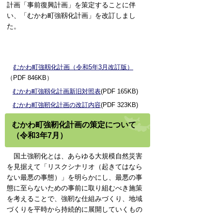
計画「事前復興計画」を策定することに伴
い、「むかわ町強靱化計画」を改訂しまし
た。
むかわ町強靱化計画（令和5年3月改訂版）
（PDF 846KB）
むかわ町強靱化計画新旧対照表
(PDF 165KB)
むかわ町強靭化計画の改訂内容
(PDF 323KB)
むかわ町強靭化計画の策定について
（令和3年7月）
国土強靭化とは、あらゆる大規模自然災害
を見据えて「リスクシナリオ（起きてはなら
ない最悪の事態）」を明らかにし、最悪の事
態に至らないための事前に取り組むべき施策
を考えることで、強靭な仕組みづくり、地域
づくりを平時から持続的に展開していくもの