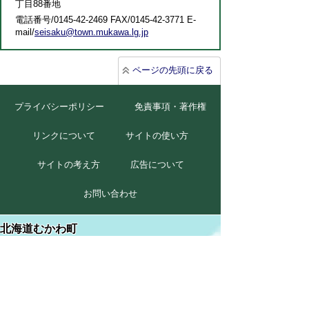
丁目88番地
電話番号/0145-42-2469 FAX/0145-42-3771 E-
mail/
seisaku@town.mukawa.lg.jp
ページの先頭に戻る
プライバシーポリシー
免責事項・著作権
リンクについて
サイトの使い方
サイトの考え方
広告について
お問い合わせ
北海道むかわ町
本庁
〒054-8660
北海道勇払郡むかわ町美幸2丁目88番地
TEL 0145-42-2411(代)