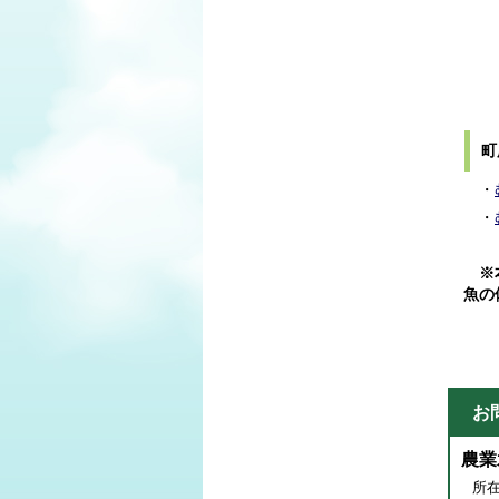
町
・
・
※本
魚の
お
農業
所在