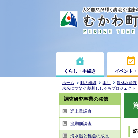
くらし・手続き
イベント・
ホーム
町の組織
本庁
農林水産課
未来につなぐ 鵡川ししゃもプロジェクト
調査研究事業の発信
遡上量調査
漁期前調査
記
海水温と稚魚の成長