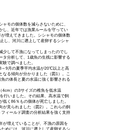
シャモの個体数を減らさないために、
かし、近年では漁業ルールを守ってい
年が増えてきました。シシャモの個体数
休止し、河川に遡上して産卵するシシャ
減少して不漁になってしまったのでし
ータ分析して、1歳魚の生残に影響する
実験で調べました。
～9月の夏季平均水温が20℃以上と高
となる傾向が分かりました（図1）。こ
稚魚の体長と夏の水温に強く影響される
4cm）の3サイズの稚魚を低水温
験を行いました。その結果、高水温で飼
が低く86％もの個体が死亡しました。
向が見られました（図2）。これらの飼
うフィールド調査の分析結果を強く支持
年が増えていることが、不漁の原因を
るためには、河川に遡上して産卵するシ