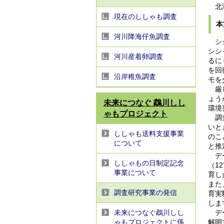
北海
現在のししゃも調査
本
河川降海仔魚調査
シシ
シシ
河川産着卵調査
るに
を回
沿岸稚魚調査
モを
厳し
ょう
未来につなぐ 鵡川しし
環境
ゃもプロジェクト
調査
いと
ししゃも送料支援事業
のこ
について
と推
デー
ししゃもの日制定記念
（1
事業について
育し
また
調査研究事業の発信
育実
しま
未来につなぐ鵡川しし
デー
ゃもプロジェクトに係
解明