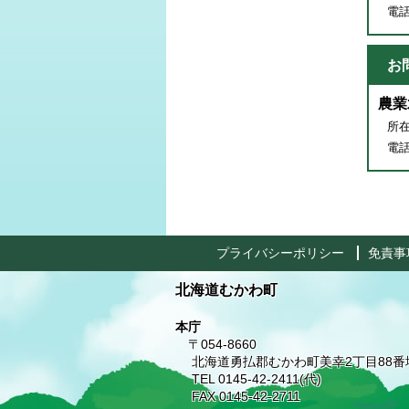
電話番
お
農業
所在
電話番
プライバシーポリシー
免責事
北海道むかわ町
本庁
〒054-8660
北海道勇払郡むかわ町美幸2丁目88番
TEL 0145-42-2411(代)
FAX 0145-42-2711