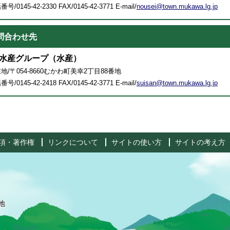
号/0145-42-2330 FAX/0145-42-3771 E-mail/
nousei@town.mukawa.lg.jp
問合わせ先
水産グループ（水産）
地/〒054-8660むかわ町美幸2丁目88番地
号/0145-42-2418 FAX/0145-42-3771 E-mail/
suisan@town.mukawa.lg.jp
項・著作権
リンクについて
サイトの使い方
サイトの考え方
地