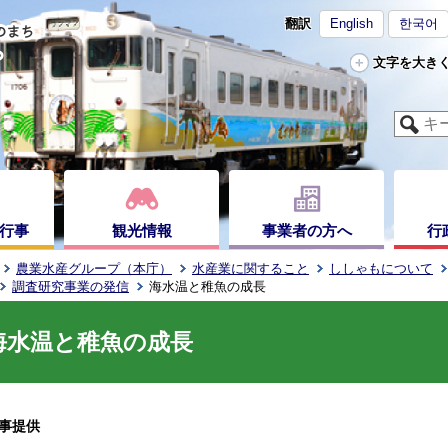
翻訳
English
한국어
文字を大き
行事
観光情報
事業者の方へ
行
農業水産グループ（本庁）
水産業に関すること
ししゃもについて
調査研究事業の発信
海水温と稚魚の成長
海水温と稚魚の成長
事提供