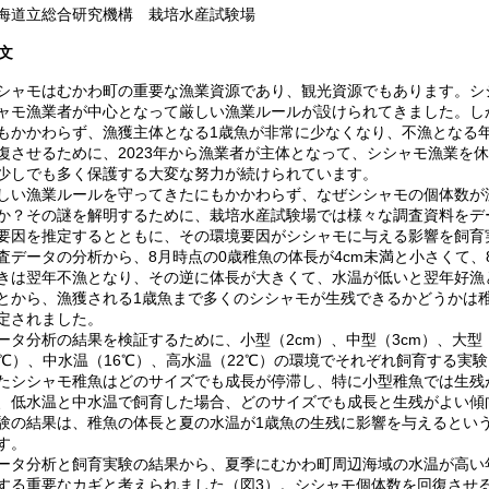
道立総合研究機構 栽培水産試験場
文
ャモはむかわ町の重要な漁業資源であり、観光資源でもあります。シ
ャモ漁業者が中心となって厳しい漁業ルールが設けられてきました。し
もかかわらず、漁獲主体となる1歳魚が非常に少なくなり、不漁となる
復させるために、2023年から漁業者が主体となって、シシャモ漁業を
少しでも多く保護する大変な努力が続けられています。
い漁業ルールを守ってきたにもかかわらず、なぜシシャモの個体数が
か？その謎を解明するために、栽培水産試験場では様々な調査資料をデ
要因を推定するとともに、その環境要因がシシャモに与える影響を飼育
データの分析から、8月時点の0歳稚魚の体長が4cm未満と小さくて、8
きは翌年不漁となり、その逆に体長が大きくて、水温が低いと翌年好漁
とから、漁獲される1歳魚まで多くのシシャモが生残できるかどうかは
定されました。
タ分析の結果を検証するために、小型（2cm）、中型（3cm）、大型（
2℃）、中水温（16℃）、高水温（22℃）の環境でそれぞれ飼育する実
たシシャモ稚魚はどのサイズでも成長が停滞し、特に小型稚魚では生残
、低水温と中水温で飼育した場合、どのサイズでも成長と生残がよい傾
験の結果は、稚魚の体長と夏の水温が1歳魚の生残に影響を与えるとい
す。
タ分析と飼育実験の結果から、夏季にむかわ町周辺海域の水温が高い
する重要なカギと考えられました（図3）。シシャモ個体数を回復させ