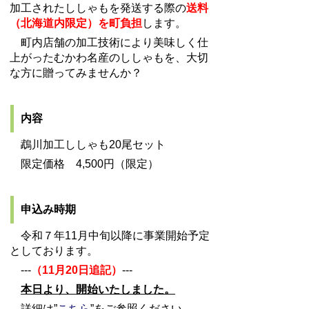
加工されたししゃもを発送する際の
送料
（北海道内限定）を町負担
します。
町内店舗の加工技術により美味しく仕
上がったむかわ名産のししゃもを、大切
な方に贈ってみませんか？
内容
鵡川加工ししゃも20尾セット
限定価格 4,500円（限定）
申込み時期
令和７年11月中旬以降に事業開始予定
としております。
---
（
11月20日追記）
---
本日より、開始いたしました。
詳細は”
こちら
”をご参照ください。