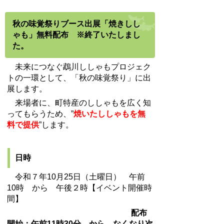
秋の味覚祭りブース出展「焼きしし
ゃも」無料配布 ※終了いたしまし
た。
未来につなぐ鵡川ししゃもプロジェク
トの一環として、「秋の味覚祭り」に出
展します。
来場者に、町特産のししゃもを広く知
ってもらうため、”
焼いたししゃもを無
料で提供
”します。
日時
令和７年10月25日（土曜日） 午前
10時 から 午後２時【イベント開催時
間】
配布
開始：午前11時30分 から
なくなり次