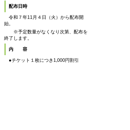
配布日時
令和７年11月４日（火）から配布開
始。
※予定数量がなくなり次第、配布を
終了します。
内 容
●チケット１枚につき1,000円割引
●各家庭３枚まで配布。１店舗につき
チケット１枚のみ使用できます。
販売店舗
カネダイ大野商店（美幸２丁目）
マルダイ大野商店（花園２丁目）
マルイチ佐藤商店（花園２丁目）