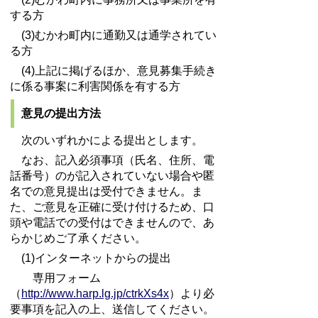
する方
(3)むかわ町内に通勤又は通学されてい
る方
(4)上記に掲げるほか、意見募集手続き
に係る事案に利害関係を有する方
意見の提出方法
次のいずれかによる提出とします。
なお、記入必須事項（氏名、住所、電
話番号）のが記入されていない場合や匿
名での意見提出は受付できません。ま
た、ご意見を正確に受け付けるため、口
頭や電話での受付はできませんので、あ
らかじめご了承ください。
(1)インターネットからの提出
専用フォーム
（
http://www.harp.lg.jp/ctrkXs4x
）より必
要事項を記入の上、送信してください。