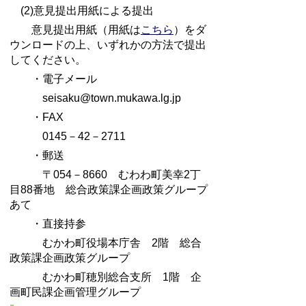
(2)意見提出用紙による提出
意見提出用紙（用紙は
こちら
）をダ
ウンロードの上、いずれかの方法で提出
してください。
・電子メール
seisaku@town.mukawa.lg.jp
・FAX
0145－42－2711
・郵送
〒054－8660 むわわ町美幸2丁
目88番地 総合政策課企画政策グループ
あて
・直接持参
むかわ町役場本庁舎 2階 総合
政策課企画政策グループ
むかわ町穂別総合支所 1階 企
画町民課企画管理グループ