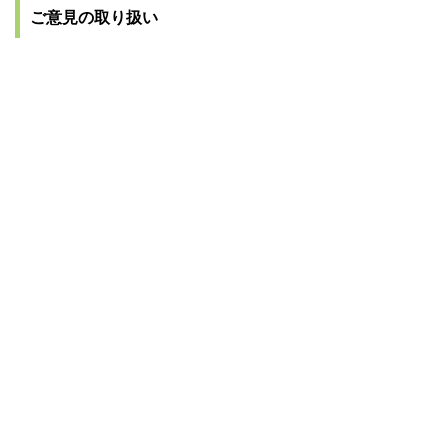
ご意見の取り扱い
お寄せいただいたご意見は、個人が特
定できる情報を除き、整理した上で公表
します。
なお、お寄せいただいたご意見に対す
る個別の回答はいたしませんので、あら
かじめご了承ください。
お問合わせ先
総合政策課 企画政策グループ
所在地/〒054-8660 北海道勇払郡むかわ町美幸2
丁目88番地
電話番号/0145-42-2469 FAX/0145-42-3771 E-
mail/
seisaku@town.mukawa.lg.jp
ページの先頭に戻る