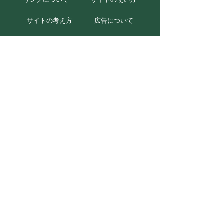
サイトの考え方
広告について
お問い合わせ
北海道むかわ町
本庁
〒054-8660
北海道勇払郡むかわ町美幸2丁目88番地
TEL 0145-42-2411(代)
FAX 0145-42-2711
穂別総合支所
〒054-0211
北海道勇払郡むかわ町穂別2番地1
TEL 0145-45-2111(代)
FAX 0145-45-3048
Copyright (C) 2018 Mukawa-town. All Rights