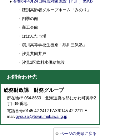
●
令和8年4月24日時点対象施設［PDF］85KB
・穂別高齢者グループホーム「みのり」
・四季の館
・商工会館
・ぽぽんた市場
・鵡川高等学校生徒寮「鵡川三気塾」
・汐見共同井戸
・汐見1区飲料水供給施設
お問合わせ先
総務財政課 財務グループ
所在地/〒054-8660 北海道勇払郡むかわ町美幸2
丁目88番地
電話番号/0145-42-2412 FAX/0145-42-2711 E-
mail/
gyouzai@town.mukawa.lg.jp
ページの先頭に戻る