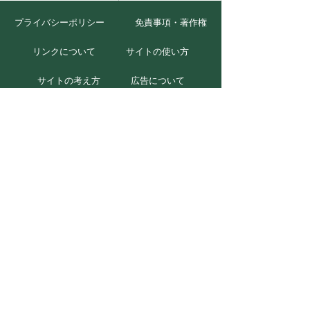
プライバシーポリシー
免責事項・著作権
リンクについて
サイトの使い方
サイトの考え方
広告について
お問い合わせ
北海道むかわ町
本庁
〒054-8660
北海道勇払郡むかわ町美幸2丁目88番地
TEL 0145-42-2411(代)
FAX 0145-42-2711
穂別総合支所
〒054-0211
北海道勇払郡むかわ町穂別2番地1
TEL 0145-45-2111(代)