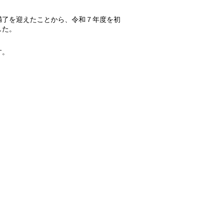
了を迎えたことから、令和７年度を初
した。
す。