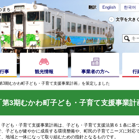
翻訳
English
한국어
文字を大き
行事
観光情報
事業者の方へ
行
第3期むかわ町子ども・子育て支援事業計画」を策定しました
「第3期むかわ町子ども・子育て支援事業計
子ども・子育て支援事業計画は、子ども・子育て支援法第６１条に基づ
で、子どもが健やかに成長する環境整備や、町民の子育てニーズに対応
て、地域と一体になって取り組むための指針となるものです。