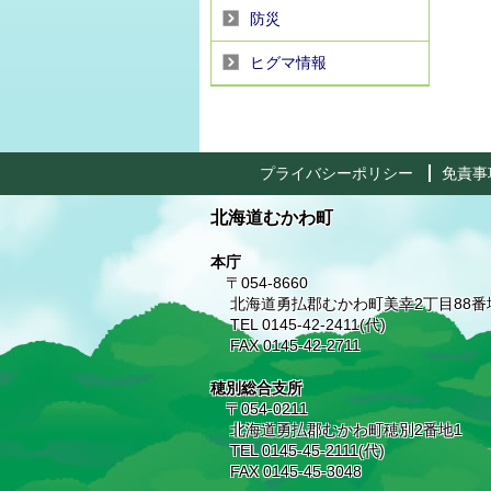
防災
ヒグマ情報
プライバシーポリシー
免責事
北海道むかわ町
本庁
〒054-8660
北海道勇払郡むかわ町美幸2丁目88番
TEL 0145-42-2411(代)
FAX 0145-42-2711
穂別総合支所
〒054-0211
北海道勇払郡むかわ町穂別2番地1
TEL 0145-45-2111(代)
FAX 0145-45-3048