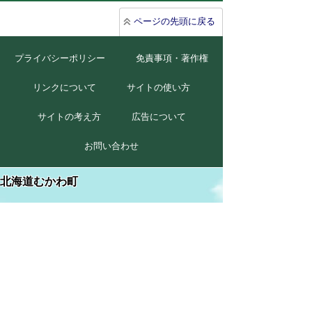
ページの先頭に戻る
プライバシーポリシー
免責事項・著作権
リンクについて
サイトの使い方
サイトの考え方
広告について
お問い合わせ
北海道むかわ町
本庁
〒054-8660
北海道勇払郡むかわ町美幸2丁目88番地
TEL 0145-42-2411(代)
FAX 0145-42-2711
穂別総合支所