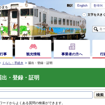
翻訳
English
한국어
文字を大き
行事
観光情報
事業者の方へ
行
くらし・手続き
届出・登録・証明
届出・登録・証明
ワードからよくある質問の検索ができます。