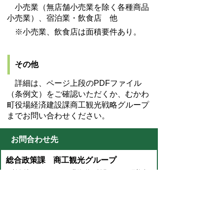
小売業（無店舗小売業を除く各種商品
小売業）、宿泊業・飲食店 他
※小売業、飲食店は面積要件あり。
その他
詳細は、ページ上段のPDFファイル
（条例文）をご確認いただくか、むかわ
町役場経済建設課商工観光戦略グループ
までお問い合わせください。
お問合わせ先
総合政策課 商工観光グループ
所在地/〒054-8660 北海道勇払郡むかわ町美幸2
丁目88番地
電話番号/0145-42-2416 FAX/0145-42-3771 E-
mail/
keizai@town.mukawa.lg.jp