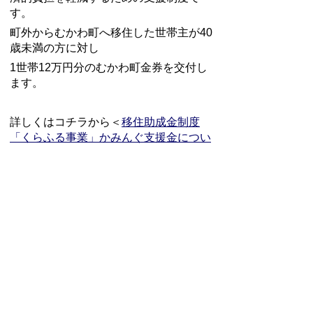
す。
町外からむかわ町へ移住した世帯主が40
歳未満の方に対し
1世帯12万円分のむかわ町金券を交付し
ます。
詳しくはコチラから＜
移住助成金制度
「くらふる事業」かみんぐ支援金につい
て
＞
ページの先頭に戻る
プライバシーポリシー
免責事項・著作権
リンクについて
サイトの使い方
サイトの考え方
広告について