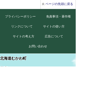
ページの先頭に戻る
プライバシーポリシー
免責事項・著作権
リンクについて
サイトの使い方
サイトの考え方
広告について
お問い合わせ
北海道むかわ町
本庁
〒054-8660
北海道勇払郡むかわ町美幸2丁目88番地
TEL 0145-42-2411(代)
FAX 0145-42-2711
穂別総合支所
〒054-0211