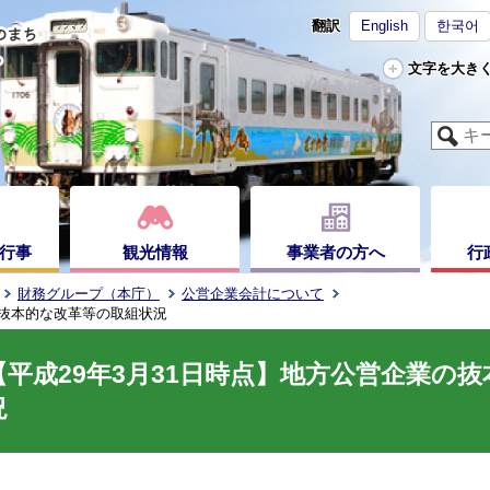
翻訳
English
한국어
文字を大き
行事
観光情報
事業者の方へ
行
財務グループ（本庁）
公営企業会計について
の抜本的な改革等の取組状況
【平成29年3月31日時点】地方公営企業の
況