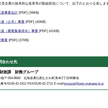
公営企業の抜本的な改革等の取組状況について、以下のとおり公表しま
水道事業会計
[PDF] (39KB)
水道（公共）事業
[PDF] (40KB)
水道（農業集落排水）事業
[PDF] (41KB)
院事業
[PDF] (37KB)
問合わせ先
財政課 財務グループ
地/〒054-8660 北海道勇払郡むかわ町美幸2丁目88番地
号/0145-42-2412 FAX/0145-42-2711 E-mail/
gyouzai@town.mukawa.lg.jp