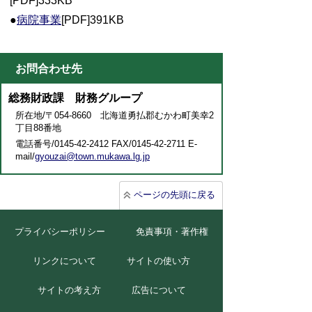
[PDF]333KB
●
病院事業
[PDF]391KB
お問合わせ先
総務財政課 財務グループ
所在地/〒054-8660 北海道勇払郡むかわ町美幸2
丁目88番地
電話番号/0145-42-2412 FAX/0145-42-2711 E-
mail/
gyouzai@town.mukawa.lg.jp
ページの先頭に戻る
プライバシーポリシー
免責事項・著作権
リンクについて
サイトの使い方
サイトの考え方
広告について