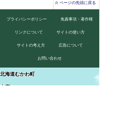
ページの先頭に戻る
プライバシーポリシー
免責事項・著作権
リンクについて
サイトの使い方
サイトの考え方
広告について
お問い合わせ
北海道むかわ町
本庁
〒054-8660
北海道勇払郡むかわ町美幸2丁目88番地
TEL 0145-42-2411(代)
FAX 0145-42-2711
穂別総合支所
〒054-0211