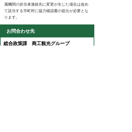
属機関の担当者連絡先に変更が生じた場合は改め
て該当する市町村に協力確認書の提出が必要とな
ります。
お問合わせ先
総合政策課 商工観光グループ
所在地/〒054-8660 北海道勇払郡むかわ町美幸2
丁目88番地
電話番号/0145-42-2416 FAX/0145-42-3771 E-
mail/
keizai@town.mukawa.lg.jp
ページの先頭に戻る
プライバシーポリシー
免責事項・著作権
リンクについて
サイトの使い方
サイトの考え方
広告について