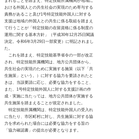
まれることを踏まえ、特定技能所属機関が地域に
おける外国人との共生社会の実現のため寄与する
責務があること及び1号特定技能外国人に対する
支援は地域の外国人との共生に係る取組を踏まえ
て行うことが「特定技能の在留資格に係る制度の
運用に関する基本方針」（平成30年12月25日閣議
決定。令和6年3月29日一部変更）に明記されまし
た。
これを踏まえ、特定技能基準省令の一部が改正
され、特定技能所属機関は、地方公共団体から、
共生社会の実現のために実施する施策（以下「共
生施策」という。）に対する協力を要請されたと
きは、当該要請に応じ、必要な協力をすること、
また、1号特定技能外国人に対する支援計画の作
成・実施に当たっては、地方公共団体が実施する
共生施策を踏まえることが規定されました。
特定技能所属機関は、特定技能外国人の受入れ
に当たり、市区町村に対し、共生施策に対する協
力を求められた場合には必要な協力をする旨の
「協力確認書」の提出が必要となります。