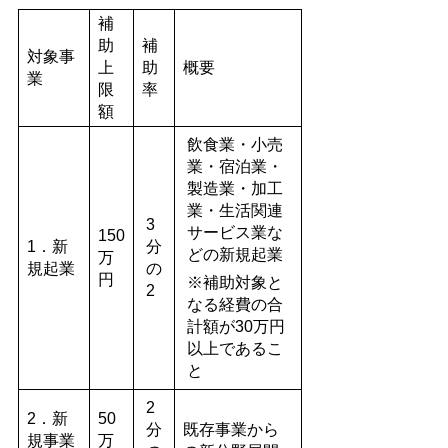
補
助
補
対象事
上
助
概要
業
限
率
額
飲食業・小売
業・宿泊業・
製造業・加工
業・生活関連
3
サービス業な
150
1．新
分
どの新規起業
万
規起業
の
円
※補助対象と
2
なる経費の合
計額が30万円
以上であるこ
と
2
2．新
50
分
既存事業から
規事業
万