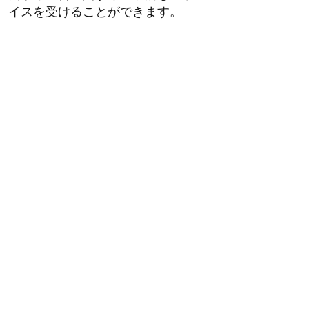
イスを受けることができます。
資料・各種様式
むかわ町地域産業活性化支援補助要
綱
別記様式第1号(事業計画承認申請書)
別記様式第2号(事業計画承認通知書)
別記様式第3号(事業計画変更承認申
請書)
別記様式第4号(事業計画変更承認通
知書)
消費税対応状況申請書
誓約書（地域産業活性化支援事業）
公表について