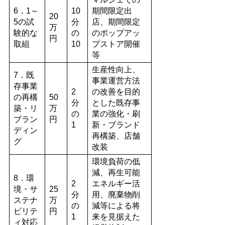
6．1～
10
期間限定出
20
5の試
分
店、期間限定
万
験的な
の
のポップアッ
円
取組
10
プストア開催
等
生産性向上、
7．既
事業運営方法
存事業
2
の改善を目的
の再構
50
分
とした既存事
築・リ
万
の
業の強化・刷
ブラン
円
1
新・ブランド
ディン
再構築、店舗
グ
改装
環境負荷の低
減、再生可能
8．環
2
エネルギー活
境・サ
25
分
用、廃棄物削
ステナ
万
の
減等による将
ビリテ
円
1
来を見据えた
ィ対応