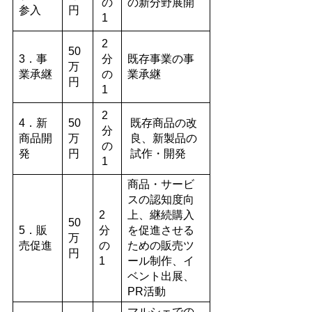
の
の新分野展開
参入
円
1
2
50
3．事
分
既存事業の事
万
業承継
の
業承継
円
1
2
4．新
50
既存商品の改
分
商品開
万
良、新製品の
の
発
円
試作・開発
1
商品・サービ
スの認知度向
2
上、継続購入
50
5．販
分
を促進させる
万
売促進
の
ための販売ツ
円
1
ール制作、イ
ベント出展、
PR活動
マルシェでの